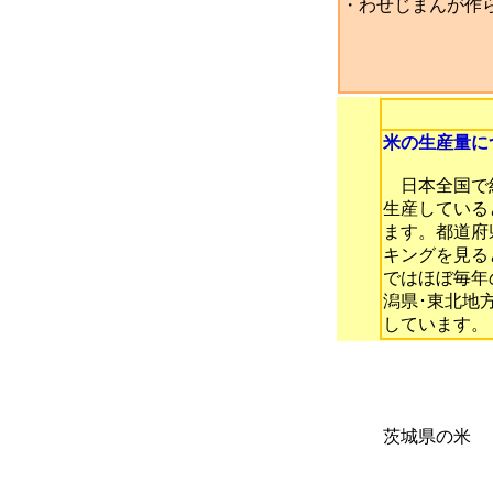
・わせじまんが作
米の生産量に
日本全国で約
生産している
ます。都道府
キングを見る
ではほぼ毎年
潟県･東北地
しています。
茨城県の米